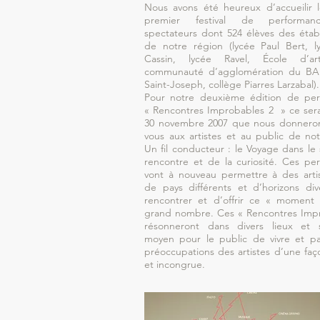
Nous avons été heureux d’accueilir 
premier festival de performan
spectateurs dont 524 élèves des étab
de notre région (lycée Paul Bert, 
Cassin, lycée Ravel, École d’a
communauté d’agglomération du BAB
Saint-Joseph, collège Piarres Larzabal).
Pour notre deuxième édition de per
« Rencontres Improbables 2 » ce ser
30 novembre 2007 que nous donneron
vous aux artistes et au public de not
Un fil conducteur : le Voyage dans le
rencontre et de la curiosité. Ces pe
vont à nouveau permettre à des arti
de pays différents et d’horizons di
rencontrer et d’offrir ce « moment
grand nombre. Ces « Rencontres Imp
résonneront dans divers lieux et 
moyen pour le public de vivre et pa
préoccupations des artistes d’une faç
et incongrue.