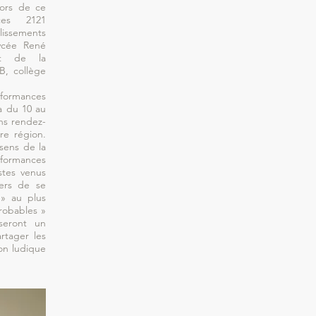
lors de ce
ces 2121
lissements
lycée René
rt de la
, collège
formances
a du 10 au
s rendez-
re région.
 sens de la
rformances
stes venus
vers de se
 » au plus
robables »
seront un
rtager les
on ludique