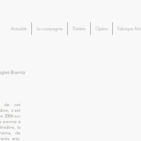
Actualité
La compagnie
Théâtre
Opéra
Fabrique Arti
let-Biarritz
n de cet
bre, s’est
e 2006 sur
 a permis à
théâtre, la
inéma, de
rents arts.