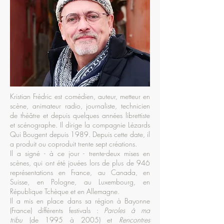
Kristian Frédric est comédien, auteur, metteur en
scène, animateur radio, journaliste, technicien
de théâtre et depuis quelques années librettiste
et scénographe. Il dirige la compagnie Lézards
Qui Bougent depuis 1989. Depuis cette date, il
a produit ou coproduit trente sept créations.
Il a signé - à ce jour - trente-deux mises en
scènes, qui ont été jouées lors de plus de 946
représentations en France, au Canada, en
Suisse, en Pologne, au Luxembourg, en
République Tchèque et en Allemagne.
Il a mis en place dans sa région à Bayonne
(France) différents festivals :
Paroles à ma
tribu
(de 1995 à 2005) et
Rencontres