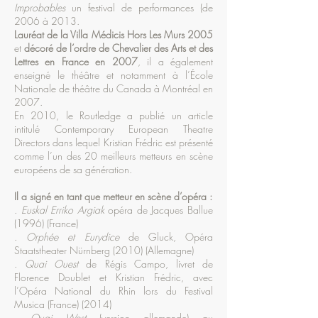
Improbables
un festival de performances (de
2006 à 2013.
Lauréat de la Villa Médicis Hors Les Murs 2005
et
décoré de l’ordre de Chevalier des Arts et des
Lettres en France en 2007
, il a également
enseigné le théâtre et notamment à l’École
Nationale de théâtre du Canada à Montréal en
2007.
En 2010, le Routledge a publié un article
intitulé Contemporary European Theatre
Directors dans lequel Kristian Frédric est présenté
comme l’un des 20 meilleurs metteurs en scène
européens de sa génération.
Il a signé en tant que metteur en scène d’opéra :
.
Euskal Erriko Argiak
opéra de Jacques Ballue
(1996) (France)
.
Orphée et Eurydice
de Gluck, Opéra
Staatstheater Nürnberg (2010) (Allemagne)
.
Quai Ouest
de Régis Campo, livret de
Florence Doublet et Kristian Frédric, avec
l’Opéra National du Rhin lors du Festival
Musica (France) (2014)
.
Quai West
(version allemande) au