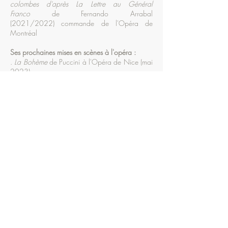
colombes d'après La Lettre au Général
Franco
de Fernando Arrabal
(2021/2022)
commande de l'Opéra de
Montréal
Ses prochaines mises en scènes à l'opéra :
.
La Bohème
de Puccini à l'Opéra de Nice (mai
2023)
.
Ils crèvent les yeux aux colombes
à l'Opéra de
Montréal et l'Opéra de Saint-Etienne (2024)
Ses dernières mises en scènes de théâtre :
.
Andromaque 10-43
d’après Jean Racine avec
entre autres Denis Lavant dans le rôle de Pyrrhus
(2014) (France / Suisse / Québec)
.
Scapin où la Vraie Vie de Gennaro
Costagliola
de François Douan d’après une
idée originale de Kristian Frédric (2016/2017)
(France)
.
Camille L'art, la beauté ne peut plus me
sauver
de François Douan d’après une idée
originale de Kristian Frédric (2018)
.
Arletty, comme un oeuf dansant au milieu des
galets
(saison 2020/21) de Koffi Kwahulé