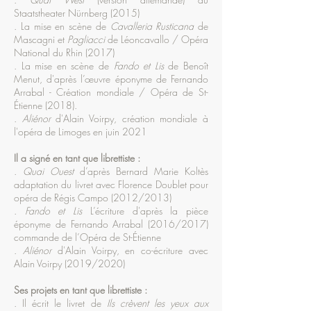
Staatstheater Nürnberg (2015)
. La mise en scène de
Cavalleria Rusticana
de
Mascagni et
Pagliacci
de Léoncavallo / Opéra
National du Rhin (2017)
. La mise en scène de
Fando et Lis
de Benoît
Menut, d'après l’œuvre éponyme de Fernando
Arrabal - Création mondiale / Opéra de St-
Étienne (2018).
.
Aliénor
d'Alain Voirpy, création mondiale à
l'opéra de Limoges en juin 2021
Il a signé en tant que librettiste :
.
Quai Ouest
d’après Bernard Marie Koltès
adaptation du livret avec Florence Doublet pour
opéra de Régis Campo (2012/2013)
.
Fando et Lis
L’écriture d'après la pièce
éponyme de Fernando Arrabal (2016/2017)
commande de l’Opéra de St-Étienne
.
Aliénor
d'Alain Voirpy, en co-écriture avec
Alain Voirpy (2019/2020)
Ses projets en tant que librettiste :
. Il écrit le livret de
Ils crèvent les yeux aux