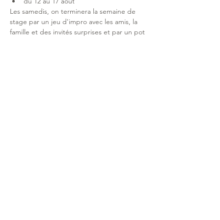
du 12 au 17 août
Les samedis, on terminera la semaine de 
stage par un jeu d'impro avec les amis, la 
famille et des invités surprises et par un pot 
de l'amitié !
Ces stages sont gratuits et proposés par la 
Cie Lézards Qui Bougent Fabrik Théâtre 
Opéra, l'Office Public de l'Habitat de 
Bayonne et la MVC Saint-Etienne.
Afficher plus
Soutenue au fonctionnement par la Ville de
Bayonne . le Département 64 . l
a Région Nouvelle