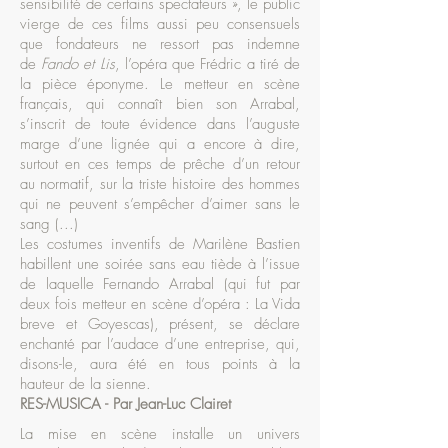
sensibilité de certains spectateurs », le public
vierge de ces films aussi peu consensuels
que fondateurs ne ressort pas indemne
de
Fando et Lis
, l’opéra que Frédric a tiré de
la pièce éponyme. Le metteur en scène
français, qui connaît bien son Arrabal,
s’inscrit de toute évidence dans l’auguste
marge d’une lignée qui a encore à dire,
surtout en ces temps de prêche d’un retour
au normatif, sur la triste histoire des hommes
qui ne peuvent s’empêcher d’aimer sans le
sang (...)
Les costumes inventifs de Marilène Bastien
habillent une soirée sans eau tiède à l’issue
de laquelle
Fernando Arrabal
(qui fut par
deux fois metteur en scène d’opéra : La Vida
breve et Goyescas), présent, se déclare
enchanté par l’audace d’une entreprise, qui,
disons-le, aura été en tous points à la
hauteur de la sienne.
RES-MUSICA - Par Jean-Luc Clairet
La mise en scène installe un univers