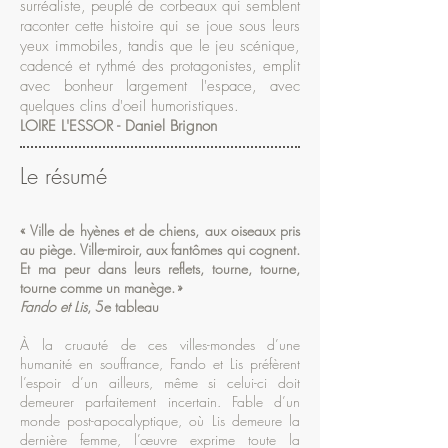
surréaliste, peuplé de corbeaux qui semblent
raconter cette histoire qui se joue sous leurs
yeux immobiles, tandis que le jeu scénique,
cadencé et rythmé des protagonistes, emplit
avec bonheur largement l'espace, avec
quelques clins d'oeil humoristiques.
LOIRE L'ESSOR - Daniel Brignon
Le résumé
« Ville de hyènes et de chiens, aux oiseaux pris
au piège. Ville-miroir, aux fantômes qui cognent.
Et ma peur dans leurs reflets, tourne, tourne,
tourne comme un manège. »
Fando et Lis
, 5e tableau
À la cruauté de ces villes-mondes d’une
humanité en souffrance, Fando et Lis préfèrent
l’espoir d’un ailleurs, même si celui-ci doit
demeurer parfaitement incertain. Fable d’un
monde post-apocalyptique, où Lis demeure la
dernière femme, l’œuvre exprime toute la