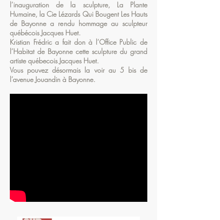
l’inauguration de la sculpture, La Plante
Humaine, la Cie Lézards Qui Bougent Les Hauts
de Bayonne a rendu hommage au sculpteur
québécois Jacques Huet.
Kristian Frédric a fait don à l’Office Public de
l’Habitat de Bayonne cette sculpture du grand
artiste québecois Jacques Huet.
Vous pouvez désormais la voir au 5 bis de
l’avenue Jouandin à Bayonne.