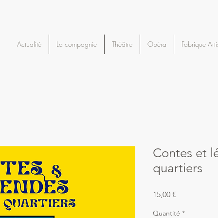
Actualité
La compagnie
Théâtre
Opéra
Fabrique Arti
Contes et 
quartiers
Prix
15,00 €
Quantité
*