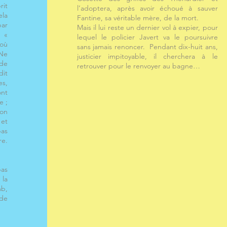
rit
l’adoptera, après avoir échoué à sauver
ela
Fantine, sa véritable mère, de la mort.
par
Mais il lui reste un dernier vol à expier, pour
 «
lequel le policier Javert va le poursuivre
 où
sans jamais renoncer. Pendant dix-huit ans,
 Ne
justicier impitoyable, il cherchera à le
 de
retrouver pour le renvoyer au bagne…
dit
es,
ont
e ;
on
 et
pas
re.
pas
 la
mb,
 de