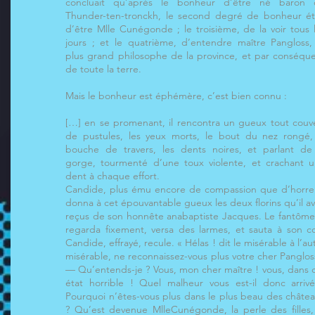
concluait qu’après le bonheur d’être né baron 
Thunder-ten-tronckh, le second degré de bonheur ét
d’être Mlle Cunégonde ; le troisième, de la voir tous 
jours ; et le quatrième, d’entendre maître Pangloss,
plus grand philosophe de la province, et par conséqu
de toute la terre.
Mais le bonheur est éphémère, c’est bien connu :
[…] en se promenant, il rencontra un gueux tout couv
de pustules, les yeux morts, le bout du nez rongé,
bouche de travers, les dents noires, et parlant de
gorge, tourmenté d’une toux violente, et crachant 
dent à chaque effort.
Candide, plus ému encore de compassion que d’horre
donna à cet épouvantable gueux les deux florins qu’il av
reçus de son honnête anabaptiste Jacques. Le fantôme
regarda fixement, versa des larmes, et sauta à son c
Candide, effrayé, recule. « Hélas ! dit le misérable à l’au
misérable, ne reconnaissez-vous plus votre cher Panglos
— Qu’entends-je ? Vous, mon cher maître ! vous, dans 
état horrible ! Quel malheur vous est-il donc arriv
Pourquoi n’êtes-vous plus dans le plus beau des châte
? Qu’est devenue MlleCunégonde, la perle des filles,