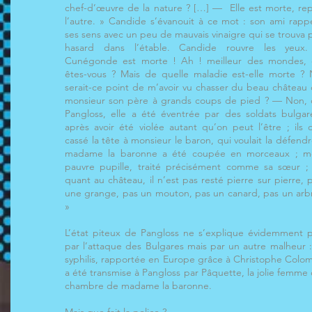
chef-d’œuvre de la nature ? […] — Elle est morte, rep
l’autre. » Candide s’évanouit à ce mot : son ami rapp
ses sens avec un peu de mauvais vinaigre qui se trouva 
hasard dans l’étable. Candide rouvre les yeux.
Cunégonde est morte ! Ah ! meilleur des mondes,
êtes-vous ? Mais de quelle maladie est-elle morte ?
serait-ce point de m’avoir vu chasser du beau château
monsieur son père à grands coups de pied ? — Non, 
Pangloss, elle a été éventrée par des soldats bulgar
après avoir été violée autant qu’on peut l’être ; ils 
cassé la tête à monsieur le baron, qui voulait la défendr
madame la baronne a été coupée en morceaux ; m
pauvre pupille, traité précisément comme sa sœur ;
quant au château, il n’est pas resté pierre sur pierre, 
une grange, pas un mouton, pas un canard, pas un arb
»
L’état piteux de Pangloss ne s’explique évidemment 
par l’attaque des Bulgares mais par un autre malheur :
syphilis, rapportée en Europe grâce à Christophe Colo
a été transmise à Pangloss par Pâquette, la jolie femme
chambre de madame la baronne.
Mais que fait la police ?