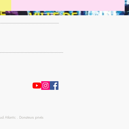
d Atlantic . Donateurs privés