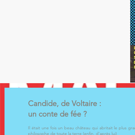
Candide, de Voltaire :
un conte de fée ?
Il était une fois un beau château qui abritait le plus gr
philosophe de toute la terre (enfin, d’après lui)