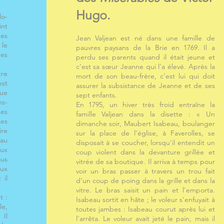
Hugo.
lo-
int
des
Jean Valjean est né dans une famille de
 le
pauvres paysans de la Brie en 1769. Il a
des
perdu ses parents quand il était jeune et
c'est sa sœur Jeanne qui l'a élevé. Après la
tre
mort de son beau-frère, c’est lui qui doit
est
assurer la subsistance de Jeanne et de ses
que
sept enfants.
ns-
En 1795, un hiver très froid entraîne la
ées
famille Valjean dans la disette : « Un
Les
dimanche soir, Maubert Isabeau, boulanger
ire
sur la place de l'église, à Faverolles, se
eau
disposait à se coucher, lorsqu'il entendit un
eux
coup violent dans la devanture grillée et
ous
vitrée de sa boutique. Il arriva à temps pour
eux
voir un bras passer à travers un trou fait
 il
d'un coup de poing dans la grille et dans la
vitre. Le bras saisit un pain et l'emporta.
t :
Isabeau sortit en hâte ; le voleur s'enfuyait à
e,
toutes jambes : Isabeau courut après lui et
 Il
l'arrêta. Le voleur avait jeté le pain, mais il