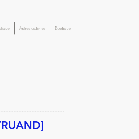
stique
Autres activités
Boutique
 TRUAND]