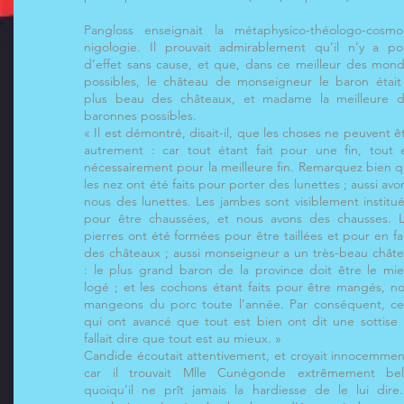
Pangloss enseignait la métaphysico-théologo-cosmo
nigologie. Il prouvait admirablement qu’il n’y a po
d’effet sans cause, et que, dans ce meilleur des mon
possibles, le château de monseigneur le baron était
plus beau des châteaux, et madame la meilleure 
baronnes possibles.
« Il est démontré, disait-il, que les choses ne peuvent ê
autrement : car tout étant fait pour une fin, tout 
nécessairement pour la meilleure fin. Remarquez bien 
les nez ont été faits pour porter des lunettes ; aussi avo
nous des lunettes. Les jambes sont visiblement institu
pour être chaussées, et nous avons des chausses. 
pierres ont été formées pour être taillées et pour en fa
des châteaux ; aussi monseigneur a un très-beau chât
: le plus grand baron de la province doit être le mi
logé ; et les cochons étant faits pour être mangés, n
mangeons du porc toute l’année. Par conséquent, c
qui ont avancé que tout est bien ont dit une sottise :
fallait dire que tout est au mieux. »
Candide écoutait attentivement, et croyait innocemmen
car il trouvait Mlle Cunégonde extrêmement bell
quoiqu’il ne prît jamais la hardiesse de le lui dire.