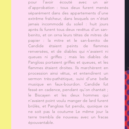
pour l’avoir écouté avec un air
d’approbation : tous deux furent menés
séparément dans des appartements d’une
extrême fraîcheur, dans lesquels on n’était
jamais incommodé du soleil : huit jours
après ils furent tous deux revêtus d’un san-
benito, et on orna leurs têtes de mitres de
papier : la mitre et le san-benito de
Candide étaient peints de flammes
renversées, et de diables qui n’avaient ni
queues ni griffes ; mais les diables de
Pangloss portaient griffes et queues, et les
flammes étaient droites. Ils marchèrent en
procession ainsi vêtus, et entendirent un
sermon très-pathétique, suivi d’une belle
musique en faux-bourdon. Candide fut
fessé en cadence, pendant qu’on chantait ;
le Biscayen et les deux hommes qui
n’avaient point voulu manger de lard furent
brûlés, et Pangloss fut pendu, quoique ce
ne soit pas la coutume Le même jour la
terre trembla de nouveau avec un fracas
épouvantable.