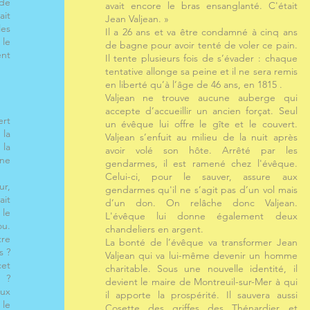
de
avait encore le bras ensanglanté. C'était
ait
Jean Valjean. »
les
Il a 26 ans et va être condamné à cinq ans
 le
de bagne pour avoir tenté de voler ce pain.
ent
Il tente plusieurs fois de s’évader : chaque
tentative allonge sa peine et il ne sera remis
en liberté qu’à l’âge de 46 ans, en 1815 .
Valjean ne trouve aucune auberge qui
accepte d’accueillir un ancien forçat. Seul
ert
un évêque lui offre le gîte et le couvert.
 la
Valjean s’enfuit au milieu de la nuit après
 la
avoir volé son hôte. Arrêté par les
une
gendarmes, il est ramené chez l'évêque.
Celui-ci, pour le sauver, assure aux
ur,
gendarmes qu'il ne s’agit pas d’un vol mais
ait
d’un don. On relâche donc Valjean.
 le
L'évêque lui donne également deux
ou.
chandeliers en argent.
tre
La bonté de l’évêque va transformer Jean
s ?
Valjean qui va lui-même devenir un homme
cet
charitable. Sous une nouvelle identité, il
é ?
devient le maire de Montreuil-sur-Mer à qui
aux
il apporte la prospérité. Il sauvera aussi
 le
Cosette des griffes des Thénardier et