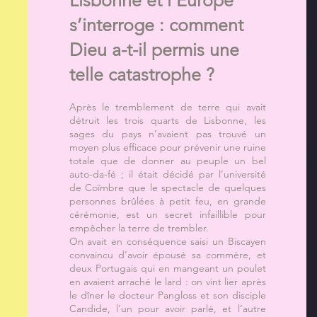
s’interroge : comment
Dieu a-t-il permis une
telle catastrophe ?
Après le tremblement de terre qui avait
détruit les trois quarts de Lisbonne, les
sages du pays n’avaient pas trouvé un
moyen plus efficace pour prévenir une ruine
totale que de donner au peuple un bel
auto-da-fé ; il était décidé par l’université
de Coïmbre que le spectacle de quelques
personnes brûlées à petit feu, en grande
cérémonie, est un secret infaillible pour
empêcher la terre de trembler.
On avait en conséquence saisi un Biscayen
convaincu d’avoir épousé sa commère, et
deux Portugais qui en mangeant un poulet
en avaient arraché le lard : on vint lier après
le dîner le docteur Pangloss et son disciple
Candide, l’un pour avoir parlé, et l’autre