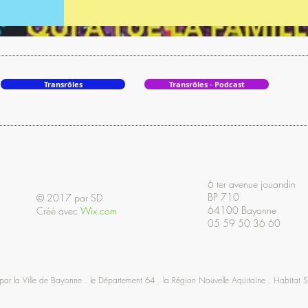
Transrôles
Transrôles - Podcast
6 ter avenue jouandin
BP 710
© 2017 par SD
64100 Bayonne
Créé avec
Wix.com
05 59 50 36 60
ar la Ville de Bayonne . le Département 64 . l
a Région Nouvelle Aquitaine . Habitat Su