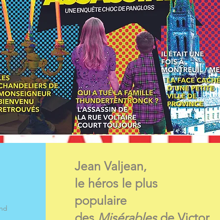
Jean Valjean,
le héros le plus
populaire
and
des
Misérables
de Victor