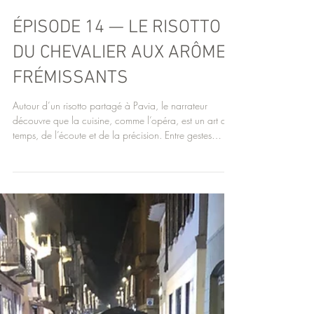
ÉPISODE 14 — LE RISOTTO
DU CHEVALIER AUX ARÔMES
FRÉMISSANTS
Autour d’un risotto partagé à Pavia, le narrateur
découvre que la cuisine, comme l’opéra, est un art du
temps, de l’écoute et de la précision. Entre gestes
simples, parfums frémissants et transmission tacite, ce
repas devient une métaphore de la création : lente,
collective, sensible. Comme Don Quichotte, l’art naît ici
de la patience, du feu juste… et du partage.