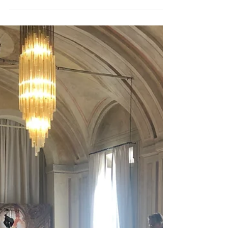
DES MERVEILLES
SILENCIEUSES
Lors de son premier lundi de repos, le narrateur quitte
le tumulte du théâtre pour marcher dans une Pavia
encore endormie. Au marché, dans la lumière des
visages populaires, il reconnaît l’inspiration
caravagesque de Picchio, le Don Quichotte vieilli de
la mise en scène. Entre simplicité, humanité et beauté
du quotidien, cette déambulation lui révèle que la
création puise sa force dans le peuple, la fragilité et la
lumière intérieure des êtres.