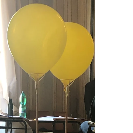
D’IMMORTALITÉ
Au réveil, Roudoudou se proclame solennellement
muse lyrique officielle de l’opéra, réclamant loge privée
et reconnaissance éternelle. Entre délire mégalomane
et tendresse involontaire, le narrateur rejoint le Teatro
Fraschini, où il assiste à une répétition inspirée :
Riccardo, perché sur un escabeau, insuffle à la scène
un souffle créateur saisissant. Dans cette lumière
italienne, même les extravagances du perroquet
trouvent leur place. L’opéra naît — et l’épopée
continue.