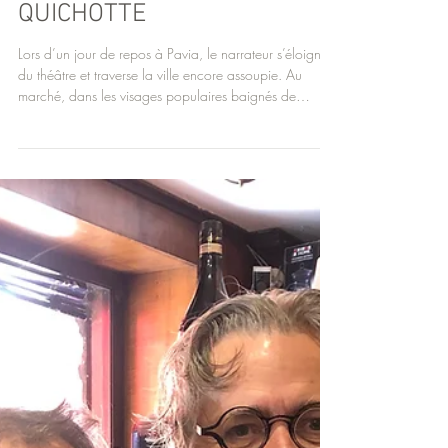
ÉPISODE 13 — LA COUR OÙ
LE CARAVAGE PEIGNIT DON
QUICHOTTE
Lors d’un jour de repos à Pavia, le narrateur s’éloigne
du théâtre et traverse la ville encore assoupie. Au
marché, dans les visages populaires baignés de
lumière, il reconnaît une vérité essentielle : son Don
Quichotte est un personnage caravagesque, né de la
fragilité humaine et de la dignité du quotidien. Cette
errance révèle que la création s’ancre dans le réel, là
où la vie ordinaire devient sublime.