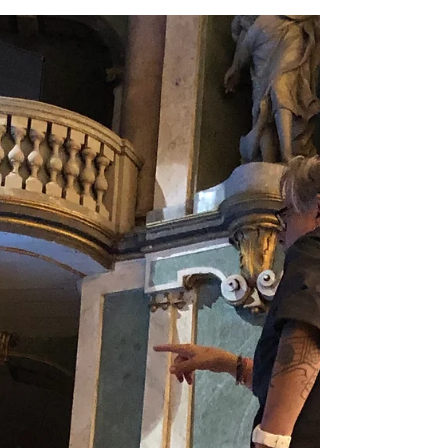
ÉPISODE 10 — QUAND DON
QUICHOTTE SE PERDIT
DANS LA MÉMOIRE ET
TROUVA L’OPÉRA
Dans le foyer du Teatro Fraschini, Riccardo partage
avec l’équipe sa vision de Don Quichotte : Picchio,
vieil homme en maison de repos, dont la mémoire
défaillante devient une porte poétique vers l’imaginaire
chevaleresque. Cette lecture bouleverse artistes et
musiciens : la musique devient mémoire en mouvement,
la scène un espace de fragilité et de dignité. Les
répétitions s’ouvrent alors sous le signe d’une humanité
profonde, où la poésie lutte tendrement contre
l’effacemen