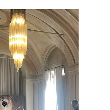
SILENCIEUSES
Lors de son premier lundi de repos, le narrateur quitte
le tumulte du théâtre pour marcher dans une Pavia
encore endormie. Au marché, dans la lumière des
visages populaires, il reconnaît l’inspiration
caravagesque de Picchio, le Don Quichotte vieilli de
la mise en scène. Entre simplicité, humanité et beauté
du quotidien, cette déambulation lui révèle que la
création puise sa force dans le peuple, la fragilité et la
lumière intérieure des êtres.