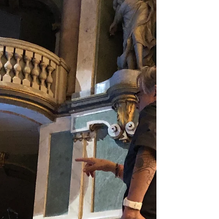
DANS LA MÉMOIRE ET
TROUVA L’OPÉRA
Dans le foyer du Teatro Fraschini, Riccardo partage
avec l’équipe sa vision de Don Quichotte : Picchio,
vieil homme en maison de repos, dont la mémoire
défaillante devient une porte poétique vers l’imaginaire
chevaleresque. Cette lecture bouleverse artistes et
musiciens : la musique devient mémoire en mouvement,
la scène un espace de fragilité et de dignité. Les
répétitions s’ouvrent alors sous le signe d’une humanité
profonde, où la poésie lutte tendrement contre
l’effacemen