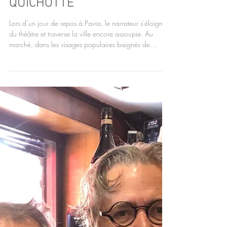
ÉPISODE 13 — LA COUR OÙ
LE CARAVAGE PEIGNIT DON
QUICHOTTE
Lors d’un jour de repos à Pavia, le narrateur s’éloigne
du théâtre et traverse la ville encore assoupie. Au
marché, dans les visages populaires baignés de
lumière, il reconnaît une vérité essentielle : son Don
Quichotte est un personnage caravagesque, né de la
fragilité humaine et de la dignité du quotidien. Cette
errance révèle que la création s’ancre dans le réel, là
où la vie ordinaire devient sublime.