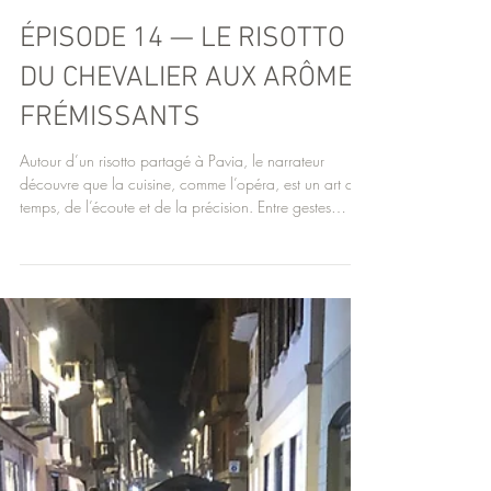
ÉPISODE 14 — LE RISOTTO
DU CHEVALIER AUX ARÔMES
FRÉMISSANTS
Autour d’un risotto partagé à Pavia, le narrateur
découvre que la cuisine, comme l’opéra, est un art du
temps, de l’écoute et de la précision. Entre gestes
simples, parfums frémissants et transmission tacite, ce
repas devient une métaphore de la création : lente,
collective, sensible. Comme Don Quichotte, l’art naît ici
de la patience, du feu juste… et du partage.