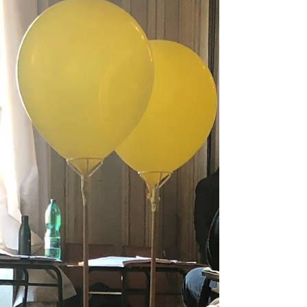
Au réveil, Roudoudou se proclame solennellement
muse lyrique officielle de l’opéra, réclamant loge privée
et reconnaissance éternelle. Entre délire mégalomane
et tendresse involontaire, le narrateur rejoint le Teatro
Fraschini, où il assiste à une répétition inspirée :
Riccardo, perché sur un escabeau, insuffle à la scène
un souffle créateur saisissant. Dans cette lumière
italienne, même les extravagances du perroquet
trouvent leur place. L’opéra naît — et l’épopée
continue.