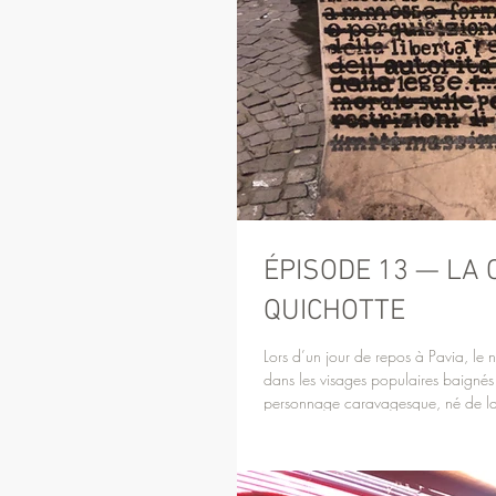
ÉPISODE 13 — LA 
QUICHOTTE
Lors d’un jour de repos à Pavia, le n
dans les visages populaires baignés d
personnage caravagesque, né de la f
création s’ancre dans le réel, là où 