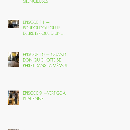
SILENCIEUSES
ÉPISODE 11 —
ROUDOUDOU OU LE
DÉLIRE LYRIQUE D’UN
PERROQUET EN QUÊTE
D’IMMORTALITÉ
ÉPISODE 10 — QUAND
DON QUICHOTTE SE
PERDIT DANS LA MÉMOIRE
ET TROUVA L’OPÉRA
ÉPISODE 9 —VERTIGE À
L’ITALIENNE