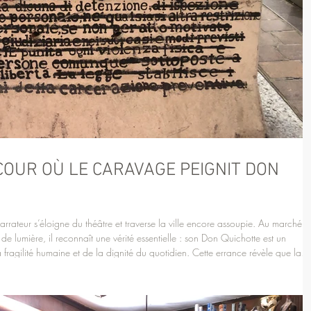
COUR OÙ LE CARAVAGE PEIGNIT DON
arrateur s’éloigne du théâtre et traverse la ville encore assoupie. Au marché,
e lumière, il reconnaît une vérité essentielle : son Don Quichotte est un
ragilité humaine et de la dignité du quotidien. Cette errance révèle que la
la vie ordinaire devient sublime.