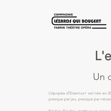
L'
Un c
L’épopée d’Erasmus+ est née en 202
presque par jeu, presque par nécess
Kristian Fredric, metteur en scène