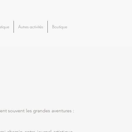
stique
Autres activités
Boutique
I
ent souvent les grandes aventures :
mi-chemin entre journal artistique,