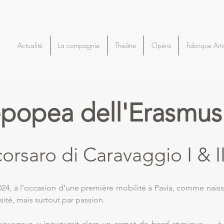
Actualité
La compagnie
Théâtre
Opéra
Fabrique Arti
epopea dell'Erasmus
orsaro di Caravaggio I & I
4, à l’occasion d’une première mobilité à Pavia, comme naiss
ité, mais surtout par passion.
-voyageur, y inaugurait alors un carnet de bord atypique — à 