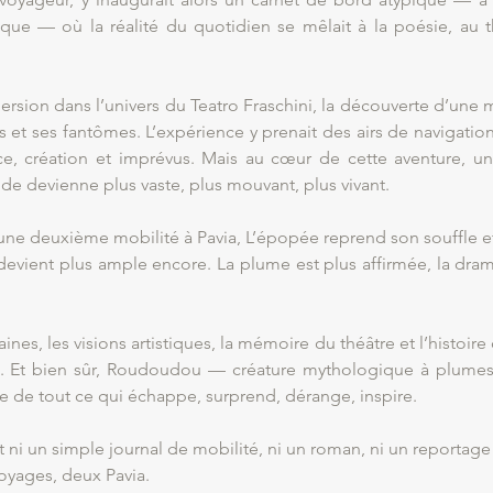
ue — où la réalité du quotidien se mêlait à la poésie, au t
rsion dans l’univers du Teatro Fraschini, la découverte d’une ma
es et ses fantômes. L’expérience y prenait des airs de navigatio
ce, création et imprévus. Mais au cœur de cette aventure, une
de devienne plus vaste, plus mouvant, plus vivant.
une deuxième mobilité à Pavia, L’épopée reprend son souffle et
 devient plus ample encore. La plume est plus affirmée, la dra
ines, les visions artistiques, la mémoire du théâtre et l’histoire
rsel. Et bien sûr, Roudoudou — créature mythologique à plume
 de tout ce qui échappe, surprend, dérange, inspire.
 ni un simple journal de mobilité, ni un roman, ni un reportage 
oyages, deux Pavia.