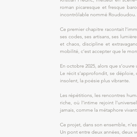
roman picaresque et fresque baroq
incontrôlable nommé Roudoudou.
Ce premier chapitre racontait l’imme
ses codes, ses artisans, ses lumièr
et chaos, discipline et extravagan
mobilité, c’est accepter que le mon
En octobre 2025, alors que s’ouvre 
Le récit s’approfondit, se déploie,
insolent, la poésie plus vibrante.
Les répétitions, les rencontres huma
riche, où l’intime rejoint l’unive
jamais, comme la métaphore vivante
Ce projet, dans son ensemble, n’est
Un pont entre deux années, deux v