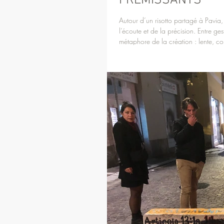
FRÉMISSANTS
Autour d’un risotto partagé à Pavia,
l’écoute et de la précision. Entre ges
métaphore de la création : lente, col
juste… et du partage.