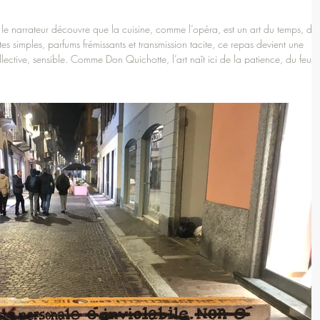
 le narrateur découvre que la cuisine, comme l’opéra, est un art du temps, de
tes simples, parfums frémissants et transmission tacite, ce repas devient une
lective, sensible. Comme Don Quichotte, l’art naît ici de la patience, du feu