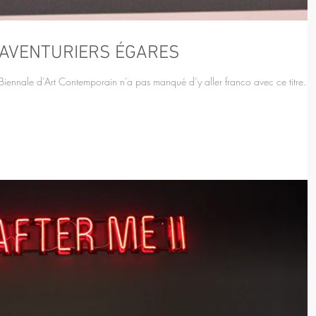
 AVENTURIERS ÉGARES
 Biennale d’Art Contemporain n’a pas manqué d’y aller franco avec ce titre...