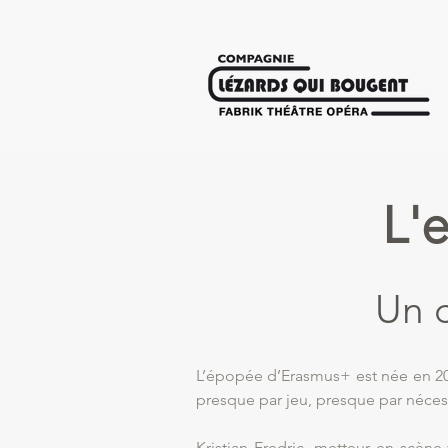
L'
Un c
L’épopée d’Erasmus+ est née en 202
presque par jeu, presque par nécess
Kristian Fredric, metteur en scène