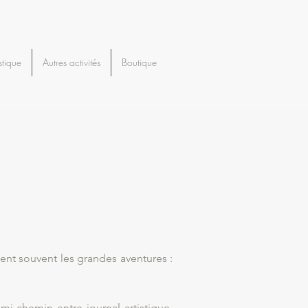
stique
Autres activités
Boutique
I
ent souvent les grandes aventures :
mi-chemin entre journal artistique,