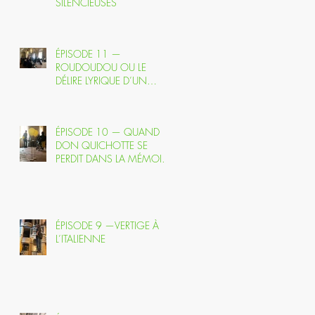
SILENCIEUSES
ÉPISODE 11 —
ROUDOUDOU OU LE
DÉLIRE LYRIQUE D’UN
PERROQUET EN QUÊTE
D’IMMORTALITÉ
ÉPISODE 10 — QUAND
DON QUICHOTTE SE
PERDIT DANS LA MÉMOIRE
ET TROUVA L’OPÉRA
ÉPISODE 9 —VERTIGE À
L’ITALIENNE