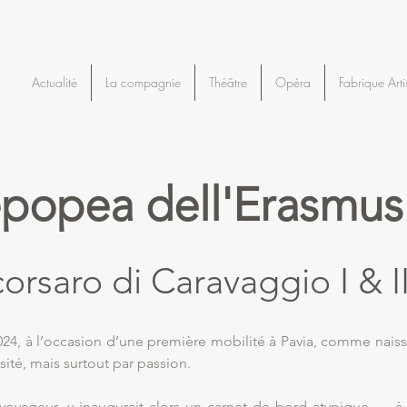
Actualité
La compagnie
Théâtre
Opéra
Fabrique Arti
epopea dell'Erasmus
orsaro di Caravaggio I & I
4, à l’occasion d’une première mobilité à Pavia, comme naiss
ité, mais surtout par passion.
-voyageur, y inaugurait alors un carnet de bord atypique — à 