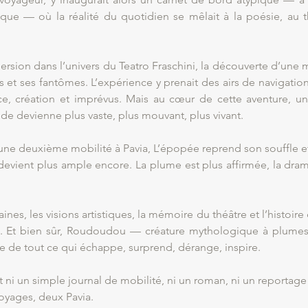
ue — où la réalité du quotidien se mêlait à la poésie, au t
rsion dans l’univers du Teatro Fraschini, la découverte d’une ma
es et ses fantômes. L’expérience y prenait des airs de navigatio
ce, création et imprévus. Mais au cœur de cette aventure, une
de devienne plus vaste, plus mouvant, plus vivant.
une deuxième mobilité à Pavia, L’épopée reprend son souffle et
 devient plus ample encore. La plume est plus affirmée, la dra
ines, les visions artistiques, la mémoire du théâtre et l’histoire
rsel. Et bien sûr, Roudoudou — créature mythologique à plume
 de tout ce qui échappe, surprend, dérange, inspire.
 ni un simple journal de mobilité, ni un roman, ni un reportage 
oyages, deux Pavia.