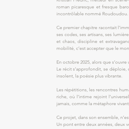
roman picaresque et fresque baroq
incontrôlable nommé Roudoudou.
Ce premier chapitre racontait l’imme
ses codes, ses artisans, ses lumièr
et chaos, discipline et extravagan
mobilité, c’est accepter que le mon
En octobre 2025, alors que s’ouvre 
Le récit s’approfondit, se déploie,
insolent, la poésie plus vibrante.
Les répétitions, les rencontres huma
riche, où l’intime rejoint l’unive
jamais, comme la métaphore vivante
Ce projet, dans son ensemble, n’est
Un pont entre deux années, deux v