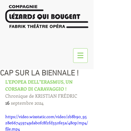
CAP SUR LA BIENNALE !
L'EPOPEA DELL''ERASMUS, UN 
CORSARO DI CARAVAGGIO !
Chronique de KRISTIAN FRÉDRIC
16
 septembre 2024 
https://video.wixstatic.com/video/2b8b90_95
28e667459749dab0fc8f2fd350fe5a/480p/mp4/
file.mp4