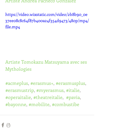
Artiste Andrea Pacheco Gonzalez
https://video.wixstatic.com/video/2b8b90_0e
37ee08c8c64f87b400a24f354d9473/480p/mp4/
file.mp4
Artiste Tomokazu Matsuyama avec ses 
Mythologies
#acmeplus
, 
#erasmus
+
, 
#erasmusplus
, 
#erasmustrip
, 
#myerasmus
, 
#italie
, 
#operaitalie
, 
#theatreitalie
,  
#pavia
, 
#bayonne
, 
#mobilite
, 
#combustibe