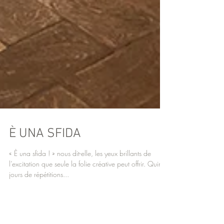
È UNA SFIDA
« È una sfida ! » nous dit-elle, les yeux brillants de