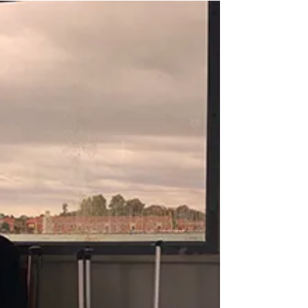
PAVIA
Le metteur en scène quitte Bayonne, son « port
d’attache », pour une nouvelle mobilité à Pavia. Entre
excitation créative et nostalgie, il se prépare à retrouver
le Teatro Fraschini et l’art italien. Convaincu de voyager
enfin seul, il savoure la liberté… sans savoir que son
turbulent perroquet Roudoudou pourrait bien
réapparaître à tout moment...