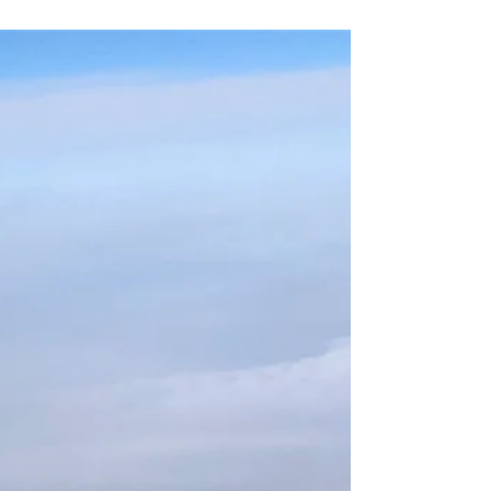
réapparaît… au wagon-bar, devenu séducteur
flamboyant devant trois Italiennes fascinées. Dopé au
café, il multiplie les mensonges héroïques jusqu’à attirer
l’attention du contrôleur, qui se lance à sa poursuite
dans un chaos spectaculaire. Le perroquet s’évanouit
finalement dans les recoins du train, laissant le metteur
en scène épuisé à l’approche de Pavia.