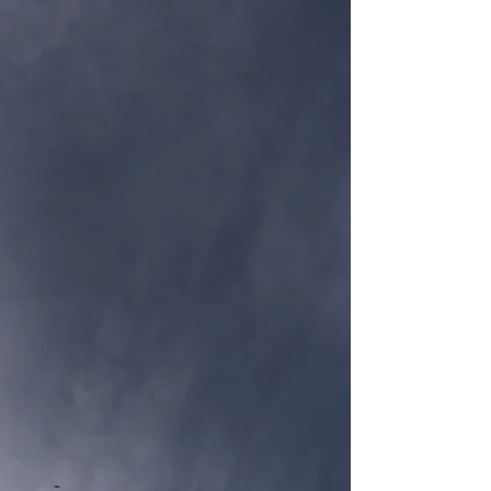
voyager en paix, loin de son turbulent perroquet
Roudoudou. Mais à bord de l’avion, le volatile surgit
du compartiment à bagages, décidé à le suivre coûte
que coûte. Entre répliques absurdes, quiproquos avec
l’hôtesse et menaces poétiques, le calme espéré
s’effondre : l’épopée repart… avec Roudoudou.