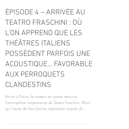
ÉPISODE 4 – ARRIVÉE AU
TEATRO FRASCHINI : OÙ
L’ON APPREND QUE LES
THÉÂTRES ITALIENS
POSSÈDENT PARFOIS UNE
ACOUSTIQUE… FAVORABLE
AUX PERROQUETS
CLANDESTINS
Arrivé à Pavia, le metteur en scène retrouve
l’atmosphère majestueuse du Teatro Fraschini. Alors
qu’il tente de faire bonne impression auprès du
directeur Francesco Nardelli, Roudoudou réapparaît