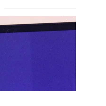
IL CASO DEL VOLATILE
SABOTATORE A PAVIA
Nous descendons du train, enfin arrivés à Pavie, avec
une lueur d’excitation au fond des yeux...