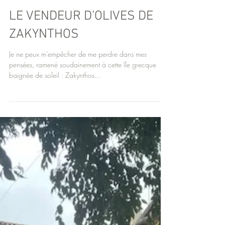
LE VENDEUR D’OLIVES DE
ZAKYNTHOS
Je ne peux m’empêcher de me perdre dans mes
pensées, ramené soudainement à cette île grecque
baignée de soleil : Zakynthos...