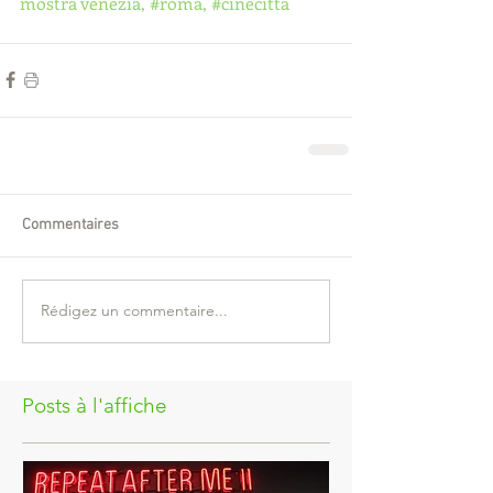
mostra venezia, 
#roma
, 
#cinecitta
Commentaires
Rédigez un commentaire...
Posts à l'affiche